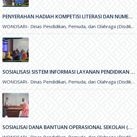
PENYERAHAN HADIAH KOMPETISI LITERASI DAN NUMERASI TINGKAT NASIONAL
WONOSARI- Dinas Pendidikan, Pemuda, dan Olahraga (Disdikpora) Kabupaten Gunungkidul bekerja sama dengan Pesona Edu, Bank BCA, dan Pabrik Minuman Hillo
SOSIALISASI SISTEM INFORMASI LAYANAN PENDIDIKAN (SILANDIK) TAHUN 2021
WONOSARI- Dinas Pendidikan, Pemuda, dan Olahraga (Disdikpora) Kabupaten Gunungkidul bersama Badan Perencanaan Pembangunan Daerah (Bappeda) Kabupaten Gunungkidul menyelenggarakan kegiatan Sosialisasi
SOSIALISAI DANA BANTUAN OPERASIONAL SEKOLAH (BOS) KINERJA TAHUN 2021