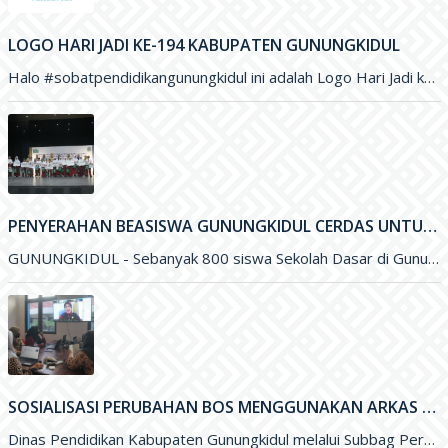
LOGO HARI JADI KE-194 KABUPATEN GUNUNGKIDUL
Halo #sobatpendidikangunungkidul ini adalah Logo Hari Jadi ke-194 Kabupaten Gunungkidul yang merupakan karya Saudara Blasius Yudhatama dengan mengusung tema
PENYERAHAN BEASISWA GUNUNGKIDUL CERDAS UNTUK PENINGKATAN KUALITAS PENDIDIKAN DI KABUPATEN GUNUNGKIDUL
GUNUNGKIDUL - Sebanyak 800 siswa Sekolah Dasar di Gunungkidul menerima Beasiswa Gunungkidul Cerdas dengan besaran per tahun sejumlah Rp. 500 ribu
SOSIALISASI PERUBAHAN BOS MENGGUNAKAN ARKAS TAHUN 2022 MELALUI ZOOM MEETING
Dinas Pendidikan Kabupaten Gunungkidul melalui Subbag Perencanaan melakukan Sosialisasi Perubahan Anggaran Dana BOS menggunakan ARKAS Tahun 2022 melalui media Zoom