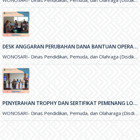
WONOSARI- Dinas Pendidikan, Pemuda, dan Olahraga (Disdikpora) Kabupaten Gunungkidul melalui Subbagian Perencanaan menyelengarakan kegiatan Sosialisai Dana Bantuan Operasional Sekolah (BOS
DESK ANGGARAN PERUBAHAN DANA BANTUAN OPERASIONAL SEKOLAH (BOS) 2021
WONOSARI- Dinas Pendidikan, Pemuda, dan Olahraga (Disdikpora) Kabupaten Gunungkidul menyelenggarakan kegiatan Desk Anggaran Perubahan Dana Bantuan Operasional Sekolah&nbsp; (BOS
PENYERAHAN TROPHY DAN SERTIFIKAT PEMENANG LOMBA OLIMPIADE SAINS NASIONAL (OSN) DAN FESTIVAL LOMBA SENI NASIONAL (FLSSN) JENJANG SMP TINGKAT KABUPATEN
WONOSARI- Dinas Pendidikan, Pemuda, dan Olaharaga (Disdikpora) Kabupaten Gunungkidul melalui Bidang Sekolah Menegah Pertama (SMP) melaksanakan kegiatan penyerahan Trophy dan