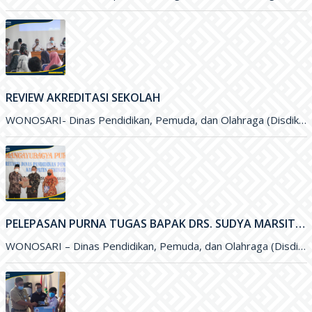
REVIEW AKREDITASI SEKOLAH
WONOSARI- Dinas Pendidikan, Pemuda, dan Olahraga (Disdikpora) Kabupaten Gunungkidul melalui Bidang Sekolah Menegah Pertama menyelenggarakan Review Akreditasi Sekolah. Kegiatan yang
PELEPASAN PURNA TUGAS BAPAK DRS. SUDYA MARSITA, M.M. SELAKU SEKRETARIS DISDIKPORA KABUPATEN GUNUNGKIDUL
WONOSARI – Dinas Pendidikan, Pemuda, dan Olahraga (Disdikpora) Kabupaten Gunungkidul menyelenggarakan kegiatan Pelepasan Purna Tugas Bapak Drs. Sudya Marsita, M.M