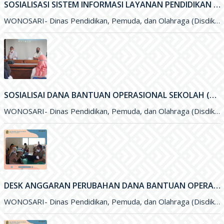
SOSIALISASI SISTEM INFORMASI LAYANAN PENDIDIKAN (SILANDIK) TAHUN 2021
WONOSARI- Dinas Pendidikan, Pemuda, dan Olahraga (Disdikpora) Kabupaten Gunungkidul bersama Badan Perencanaan Pembangunan Daerah (Bappeda) Kabupaten Gunungkidul menyelenggarakan kegiatan Sosialisasi
SOSIALISAI DANA BANTUAN OPERASIONAL SEKOLAH (BOS) KINERJA TAHUN 2021
WONOSARI- Dinas Pendidikan, Pemuda, dan Olahraga (Disdikpora) Kabupaten Gunungkidul melalui Subbagian Perencanaan menyelengarakan kegiatan Sosialisai Dana Bantuan Operasional Sekolah (BOS
DESK ANGGARAN PERUBAHAN DANA BANTUAN OPERASIONAL SEKOLAH (BOS) 2021
WONOSARI- Dinas Pendidikan, Pemuda, dan Olahraga (Disdikpora) Kabupaten Gunungkidul menyelenggarakan kegiatan Desk Anggaran Perubahan Dana Bantuan Operasional Sekolah&nbsp; (BOS