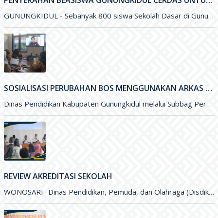
PENYERAHAN BEASISWA GUNUNGKIDUL CERDAS UNTUK PENINGKATAN KUALITAS PENDIDIKAN DI KABUPATEN GUNUNGKIDUL
GUNUNGKIDUL - Sebanyak 800 siswa Sekolah Dasar di Gunungkidul menerima Beasiswa Gunungkidul Cerdas dengan besaran per tahun sejumlah Rp. 500 ribu
SOSIALISASI PERUBAHAN BOS MENGGUNAKAN ARKAS TAHUN 2022 MELALUI ZOOM MEETING
Dinas Pendidikan Kabupaten Gunungkidul melalui Subbag Perencanaan melakukan Sosialisasi Perubahan Anggaran Dana BOS menggunakan ARKAS Tahun 2022 melalui media Zoom
REVIEW AKREDITASI SEKOLAH
WONOSARI- Dinas Pendidikan, Pemuda, dan Olahraga (Disdikpora) Kabupaten Gunungkidul melalui Bidang Sekolah Menegah Pertama menyelenggarakan Review Akreditasi Sekolah. Kegiatan yang