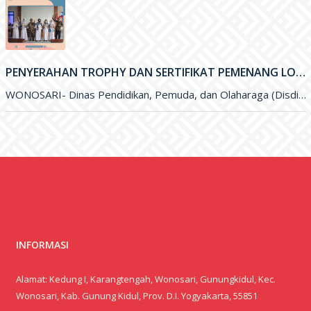
PENYERAHAN TROPHY DAN SERTIFIKAT PEMENANG LOMBA OLIMPIADE SAINS NASIONAL (OSN) DAN FESTIVAL LOMBA SENI NASIONAL (FLSSN) JENJANG SMP TINGKAT KABUPATEN
WONOSARI- Dinas Pendidikan, Pemuda, dan Olaharaga (Disdikpora) Kabupaten Gunungkidul melalui Bidang Sekolah Menegah Pertama (SMP) melaksanakan kegiatan penyerahan Trophy dan
INFORMASI
Alamat: Kedung I, Karangtengah, Wonosari, Gunungkidul, Kec.
Wonosari, Kab. Gunung Kidul, Prov. D.I. Yogyakarta, 55851