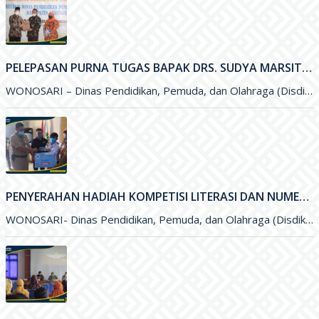
PELEPASAN PURNA TUGAS BAPAK DRS. SUDYA MARSITA, M.M. SELAKU SEKRETARIS DISDIKPORA KABUPATEN GUNUNGKIDUL
WONOSARI – Dinas Pendidikan, Pemuda, dan Olahraga (Disdikpora) Kabupaten Gunungkidul menyelenggarakan kegiatan Pelepasan Purna Tugas Bapak Drs. Sudya Marsita, M.M
PENYERAHAN HADIAH KOMPETISI LITERASI DAN NUMERASI TINGKAT NASIONAL
WONOSARI- Dinas Pendidikan, Pemuda, dan Olahraga (Disdikpora) Kabupaten Gunungkidul bekerja sama dengan Pesona Edu, Bank BCA, dan Pabrik Minuman Hillo